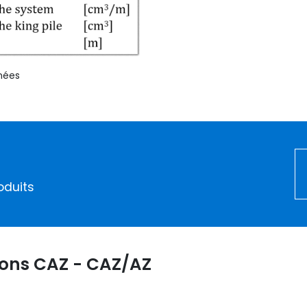
nées
oduits
sons CAZ - CAZ/AZ