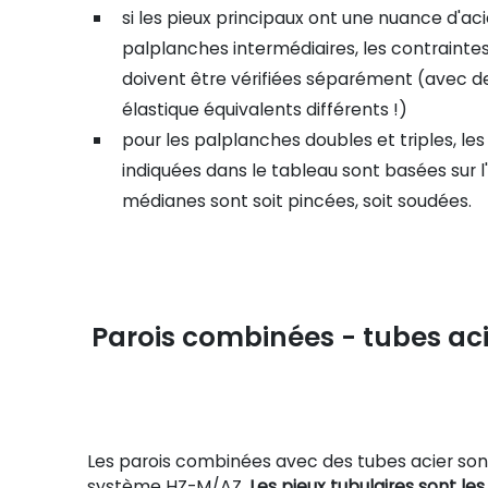
si les pieux principaux ont une nuance d'aci
palplanches intermédiaires, les contrainte
doivent être vérifiées séparément (avec d
élastique équivalents différents !)
pour les palplanches doubles et triples, les
indiquées dans le tableau sont basées sur l
médianes sont soit pincées, soit soudées.
Parois combinées - tubes ac
Les parois combinées avec des tubes acier son
système HZ-M/AZ.
Les pieux tubulaires
sont les