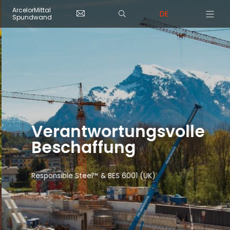
Skip to main content
Cookie-Einstellungen
ArcelorMittal
DE
Spundwand
Verantwortungsvolle
Beschaffung
Responsible Steel™ & BES 6001 (UK)