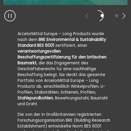
ArcelorMittal Europe – Long Products wurde
ArcelorMi
nach dem
BRE Environmental & Sustainability
Zertifizi
Standard BES 6001
zertifiziert, einer
Leistun
verantwortungsvollen
behielt d
Beschaffungszertifizierung für den britischen
BRE im V
Baumarkt
, die das Engagement des
(gültig 
Geschäftsbereichs für eine nachhaltige
bei.
Beschaffung belegt. Sie deckt das gesamte
Portfolio von ArcelorMittal Europe – Long
Products ab, einschließlich Winkelprofilen, U-
Profilen, Stabstählen, Schienen, Profilen,
Stahlspundbohlen
, Bewehrungsstahl, Baustahl
und Draht.
Die von der in Großbritannien registrierten
Forschungsorganisation BRE (Building Research
Establishment) entwickelte Norm BES
6001