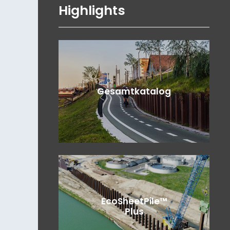
Highlights
Gesamtkatalog
EcoSheetPile™
Plus