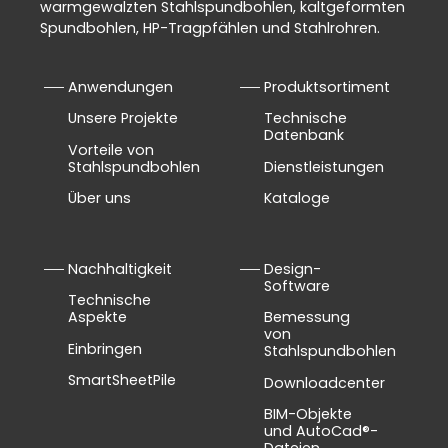
warmgewalzten Stahlspundbohlen, kaltgeformten
Spundbohlen, HP-Tragpfählen und Stahlrohren.
Anwendungen
Produktsortiment
Unsere Projekte
Technische
Datenbank
Vorteile von
Stahlspundbohlen
Dienstleistungen
Über uns
Kataloge
Nachhaltigkeit
Design-
Software
Technische
Aspekte
Bemessung
von
Einbringen
Stahlspundbohlen
SmartSheetPile
Downloadcenter
BIM-Objekte
und AutoCad®-
Dateien