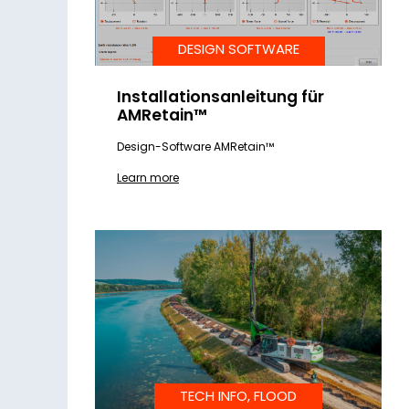
DESIGN SOFTWARE
Installationsanleitung für
AMRetain™
Design-Software AMRetain™
Learn more
TECH INFO, FLOOD