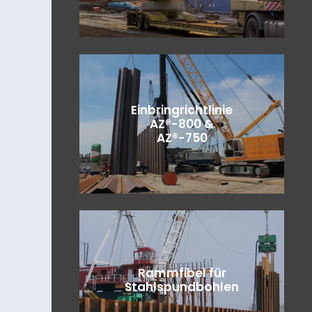
Einbringrichtlinie
AZ®-800 &
AZ®-750
Rammfibel für
Stahlspundbohlen