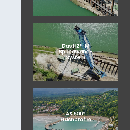
Das HZ®-M
Spundwand-
System
AS 500®
Flachprofile