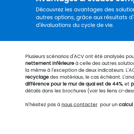
Découvrez les avantages des solution
autres options, grâce aux résultats
d'évaluations du cycle de vie.
Plusieurs scénarios d'ACV ont été analysés po
nettement inférieure
à celle des autres soluti
la même à l'exception de deux indicateurs. L'A
recyclage
des matériaux, le cas échéant. L'ana
différence pour le mur de quai est de 44%
, et
p
détails dans les brochures (voir les liens ci-des
N'hésitez pas à
nous contacter
pour un
calcul