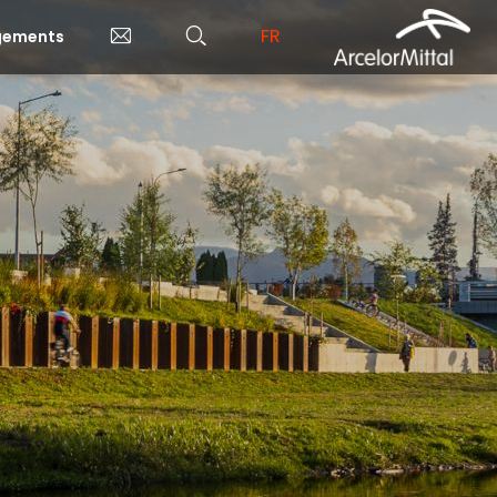
FR
rgements