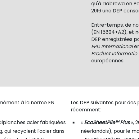
qu'à Dabrowa en Pol
2016 une DEP consa
Entre-temps, de no
(EN
15804+A2), et 
DEP enregistrées p
EPD International
en
Product Informatie
européennes.
ormément à la norme EN
Les DEP suivantes pour des 
récemment:
palplanches acier fabriquées
«
EcoSheetPile™ Plus
», 
 qui recyclent l'acier dans
néerlandais), pour le m