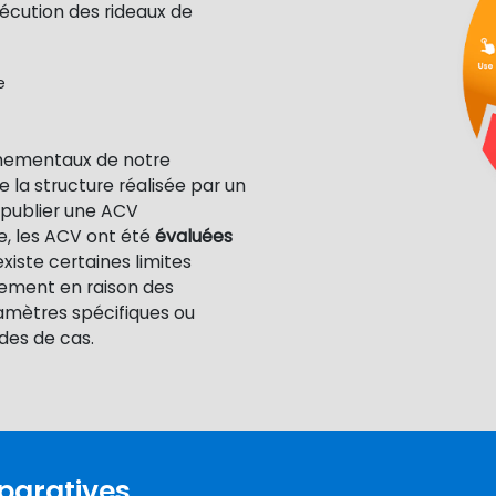
xécution des rideaux de
e
nnementaux de notre
la structure réalisée par un
 publier une ACV
e, les ACV ont été
évaluées
 existe certaines limites
lement en raison des
amètres spécifiques ou
udes de cas.
paratives