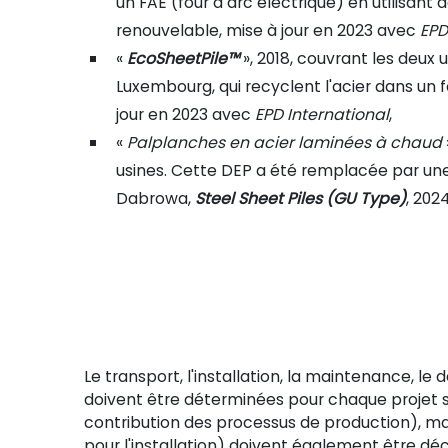
un FAE (four à arc électrique) en utilisant de
renouvelable, mise à jour en 2023 avec
EPD
«
EcoSheetPile™
», 2018, couvrant les deux 
Luxembourg, qui recyclent l'acier dans un f
jour en 2023 avec
EPD International
,
«
Palplanches en acier laminées à chaud
usines. Cette DEP a été remplacée par une 
Dabrowa,
Steel Sheet Piles (GU Type)
, 202
Le transport, l'installation, la maintenance, 
doivent être déterminées pour chaque projet sp
contribution des processus de production), ma
pour l'installation) doivent également être déc