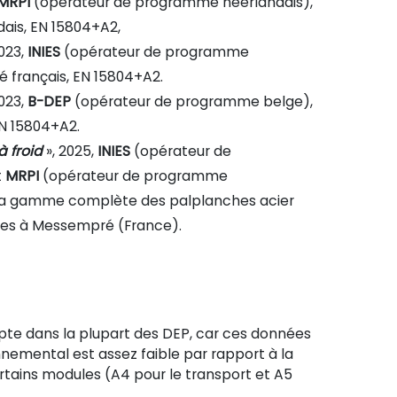
MRPI
(opérateur de programme néerlandais),
ais, EN 15804+A2,
2023,
INIES
(opérateur de programme
é français, EN 15804+A2.
2023,
B-DEP
(opérateur de programme belge),
N 15804+A2.
à froid
», 2025,
INIES
(opérateur de
t
MRPI
(opérateur de programme
 la gamme complète des palplanches acier
uées à Messempré (France).
mpte dans la plupart des DEP, car ces données
nnemental est assez faible par rapport à la
rtains modules (A4 pour le transport et A5