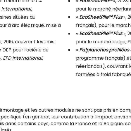
 l'électricité 100 %
«
EcoSheetPile™
», 2023,
 International,
pour le marché néerland
usines situées au
«
EcoSheetPile™ Plus
», 
our à arc électrique, mise à
français), pour le march
«
EcoSheetPile™ Plus
», 
», 2016, couvrant les trois
pour le marché belge, E
DEP pour l’aciérie de
«
Palplanches profilées 
4,
EPD International
.
programme français) e
néerlandais), couvrant
formées à froid fabriq
le démontage et les autres modules ne sont pas pris en co
écifique (en général, leur contribution à l'impact enviro
is dans certains pays, comme la France et la Belgique, ce
larés.