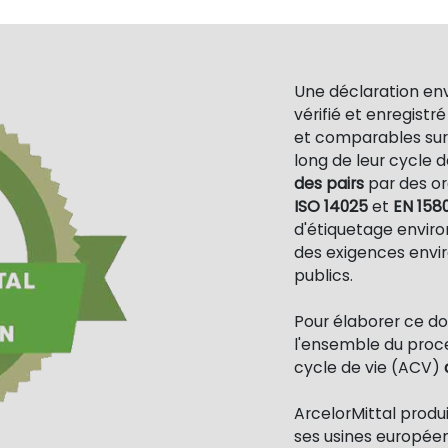
Une déclaration en
vérifié et enregist
et comparables sur
long de leur cycle d
des pairs
par des o
ISO 14025
et
EN 158
d'étiquetage enviro
des exigences envi
publics.
Pour élaborer ce d
l'ensemble du proce
cycle de vie (ACV)
ArcelorMittal produ
ses usines européen