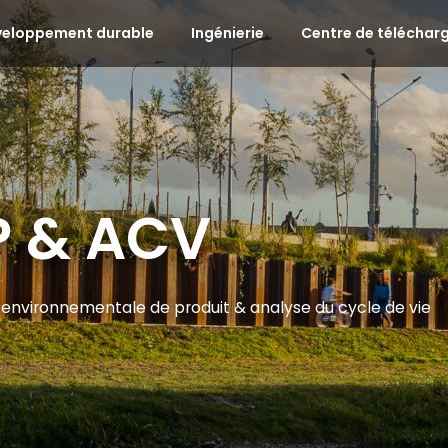
veloppement durable
Ingénierie
Centre de télécha
P & ACV
 environnementale de produit & analyse du cycle de vie