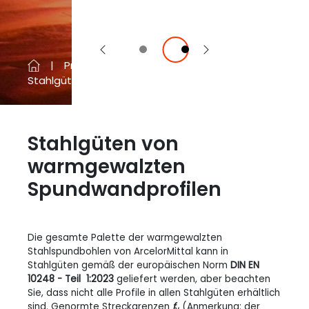
Vorherige
Next
Produkte und Dienstleistungen
Stahlgüten
Stahlgüten von
warmgewalzten
Spundwandprofilen
Die gesamte Palette der warmgewalzten
Stahlspundbohlen von ArcelorMittal kann in
Stahlgüten gemäß der europäischen Norm
DIN EN
10248 - Teil 1:2023
geliefert werden, aber beachten
Sie, dass nicht alle Profile in allen Stahlgüten erhältlich
sind. Genormte Streckgrenzen
f
(Anmerkung: der