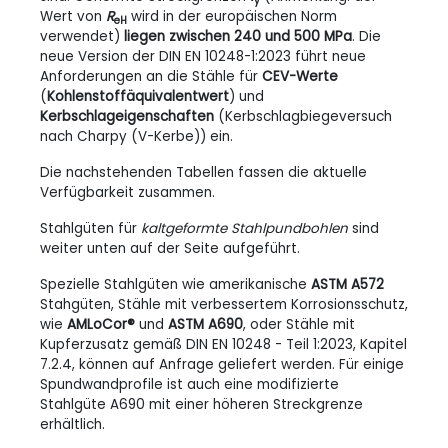
y
Wert von
R
wird in der europäischen Norm
eH
verwendet)
liegen zwischen 240 und 500 MPa
. Die
neue Version der DIN EN 10248-1:2023 führt neue
Anforderungen an die Stähle für
CEV-Werte
(
Kohlenstoffäquivalentwert
) und
Kerbschlageigenschaften
(Kerbschlagbiegeversuch
nach Charpy (V-Kerbe)) ein.
Die nachstehenden Tabellen fassen die aktuelle
Verfügbarkeit zusammen.
Stahlgüten für
kaltgeformte Stahlpundbohlen
sind
weiter unten auf der Seite aufgeführt.
Spezielle Stahlgüten wie amerikanische
ASTM A572
Stahgüten, Stähle mit verbessertem Korrosionsschutz,
wie
AMLoCor®
und
ASTM A690
, oder Stähle mit
Kupferzusatz gemäß DIN EN
10248 - Teil
1:2023, Kapitel
7.2.4, können auf Anfrage geliefert werden. Für einige
Spundwandprofile ist auch eine modifizierte
Stahlgüte A690 mit einer höheren Streckgrenze
erhältlich.