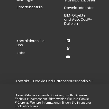
Stahlspundbohlen
SmartSheetPile
Downloadcenter
BIM-Objekte
und AutoCad®-
Dateien
Kontaktieren Sie
uns
Jobs
Kontakt
-
Cookie und Datenschutzrichtlinie
-
Allgemeine Geschäftsbedingungen
-
Legal notice
-
Cookie-Einstellungen verwalten
Diese Website verwendet Cookies, um Ihr Browser-
© 2026 - Alle Rechte vorbehalten, ArcelorMittal
Erlebnis zu verbessern. Bitte wählen Sie Ihre Cookie-
Spundwand
Präferenz. Weitere Informationen finden Sie in unserer
Cookie-Richtlinie
.