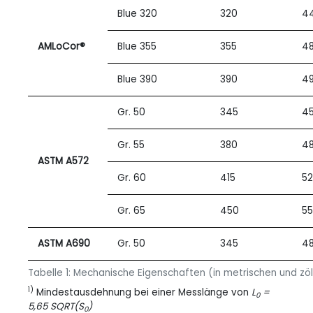
Blue 320
320
4
AMLoCor®
Blue 355
355
4
Blue 390
390
4
Gr. 50
345
4
Gr. 55
380
4
ASTM A572
Gr. 60
415
5
Gr. 65
450
5
ASTM A690
Gr. 50
345
4
Tabelle 1: Mechanische Eigenschaften (in metrischen und zöl
1)
Mindestausdehnung bei einer Messlänge von
L
=
0
5,65 SQRT(S
)
0