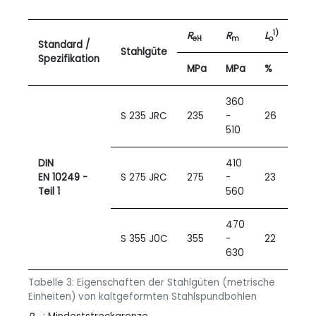
1)
R
R
L
eH
m
o
Standard /
Stahlgüte
Spezifikation
MPa
MPa
%
360
S 235 JRC
235
-
26
510
DIN
410
EN 10249 -
S 275 JRC
275
-
23
Teil 1
560
470
S 355 J0C
355
-
22
630
Tabelle 3: Eigenschaften der Stahlgüten (metrische
Einheiten) von kaltgeformten Stahlspundbohlen