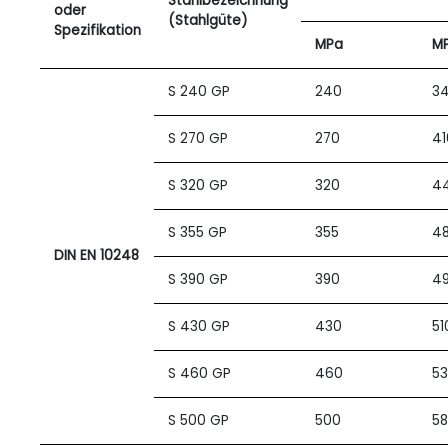
Stahlbezeichnung
oder
(Stahlgüte)
Spezifikation
MPa
M
S 240 GP
240
3
S 270 GP
270
41
S 320 GP
320
4
S 355 GP
355
4
DIN EN 10248
S 390 GP
390
4
S 430 GP
430
51
S 460 GP
460
5
S 500 GP
500
5