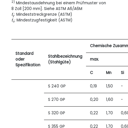
2)
Mindestausdehnung bei einem Prüfmuster von
8
Zoll [200
mm]. Siehe ASTM A6/A6M
f
: Mindeststreckgrenze (ASTM)
y
f
: Mindestzugfestigkeit (ASTM)
u
Chemische Zusamm
Standard
Stahlbezeichnung
oder
max.
(Stahlgüte)
Spezifikation
C
Mn
Si
S 240 GP
0,19
1,50
-
S 270 GP
0,20
1,60
-
S 320 GP
0,22
1,70
0,6
S 355 GP
0,22
1,70
0,6