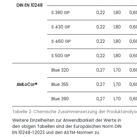
DIN EN 10248
S 390 GP
0,22
1,80
0,6
S 430 GP
0,22
1,80
0,6
S 460 GP
0,22
1,80
0,6
S 500 GP
0,22
1,80
0,6
Blue 320
0,27
1,70
0,6
AMLoCor®
Blue 355
0,27
1,70
0,6
Blue 390
0,27
1,70
0,6
Tabelle 2: Chemische Zusammensetzung der Produktanalys
Weitere Einzelheiten zur Anwendbarkeit der Werte in
den obigen Tabellen sind der Europäischen Norm DIN
EN
10248-1:2023 und den ASTM-Normen zu