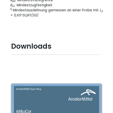
R
: Mindeststreckgrenze
eH
R
: Mindestzugfestigkeit
m
1)
Mindestausdehnung gemessen an einer Probe mit
L
0
= 5,65*SQRT(S0)
Downloads