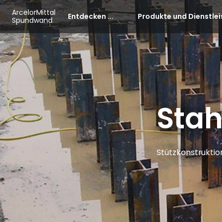
Skip to main content
Cookie-Einstellungen
ArcelorMittal
Entdecken ...
Produkte und Dienstle
Spundwand
Sta
Stützkonstruktio