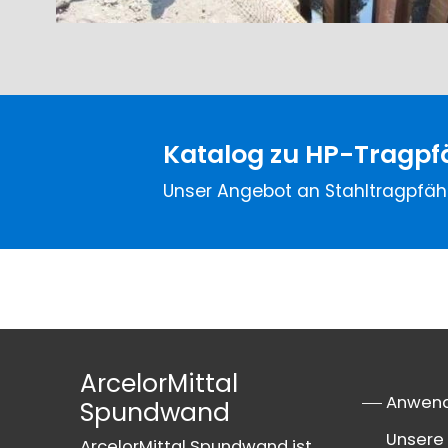
Katalog zu HP-Tragpf
Unser Angebot an Stahltragpfäh
ArcelorMittal
Anwen
Spundwand
Unsere 
ArcelorMittal Spundwand ist