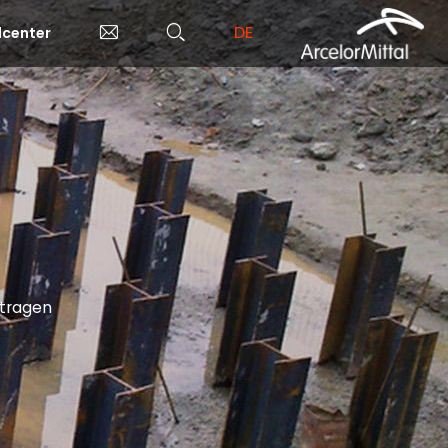
DE
center
rtragen