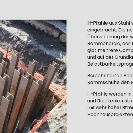
H-Pfähle
aus Stahl
eingebracht. Die n
Überwachung der wi
Rammenergie, des H
gibt mehrere Compu
und auf der Grundl
Belastbarkeitsprog
Bei sehr harten Bo
Rammschuhe den Pf
H-Pfähle werden in
und Brückenkonstru
mit
sehr hoher Str
Hochhausprojekten