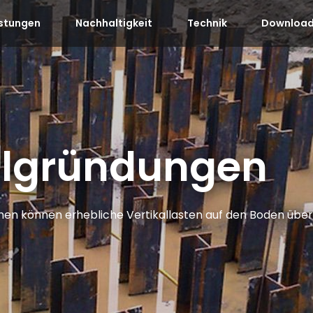
istungen
Nachhaltigkeit
Technik
Download
hlgründungen
nen können erhebliche Vertikallasten auf den Boden übe