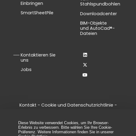
Einbringen
Stahlspundbohlen
SmartSheetPile
Downloadcenter
BIM-Objekte
und AutoCad®-
Dateien
Kontaktieren Sie
uns
Jobs
Kontakt
-
Cookie und Datenschutzrichtlinie
-
Allgemeine Geschäftsbedingungen
-
Legal notice
-
Cookie-Einstellungen verwalten
Diese Website verwendet Cookies, um Ihr Browser-
© 2026 - Alle Rechte vorbehalten, ArcelorMittal
Erlebnis zu verbessern. Bitte wählen Sie Ihre Cookie-
Spundwand
Präferenz. Weitere Informationen finden Sie in unserer