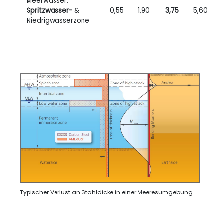
Meerwasser:
Spritzwasser-
&
0,55
1,90
3,75
5,60
Niedrigwasserzone
Typischer Verlust an Stahldicke in einer Meeresumgebung