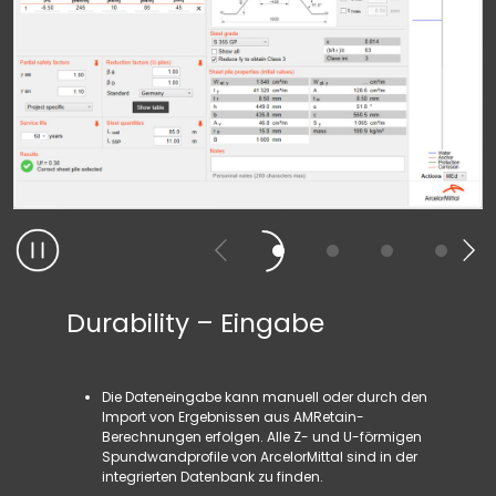
Durability – Eingabe
Durab
Die Dateneingabe kann manuell oder durch den
Auf 
Import von Ergebnissen aus AMRetain-
nume
Berechnungen erfolgen. Alle Z- und U-förmigen
jede
Spundwandprofile von ArcelorMittal sind in der
zus
integrierten Datenbank zu finden.
sind