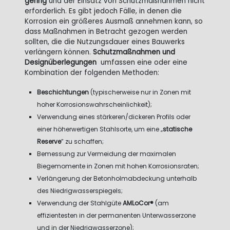
gering
und der Einsatz von Schutzmaßnahmen nicht
erforderlich. Es gibt jedoch Fälle, in denen die
Korrosion ein größeres Ausmaß annehmen kann, so
dass Maßnahmen in Betracht gezogen werden
sollten, die die Nutzungsdauer eines Bauwerks
verlängern können.
Schutzmaßnahmen und
Designüberlegungen
umfassen eine oder eine
Kombination der folgenden Methoden:
Beschichtungen
(typischerweise nur in Zonen mit
hoher Korrosionswahrscheinlichkeit);
Verwendung eines stärkeren/dickeren Profils oder
einer höherwertigen Stahlsorte, um eine „
statische
Reserve
” zu schaffen;
Bemessung zur Vermeidung der maximalen
Biegemomente in Zonen mit hohen Korrosionsraten;
Verlängerung der Betonholmabdeckung unterhalb
des Niedrigwasserspiegels;
Verwendung der Stahlgüte
AMLoCor®
(am
effizientesten in der permanenten Unterwasserzone
und in der Niedrigwasserzone);