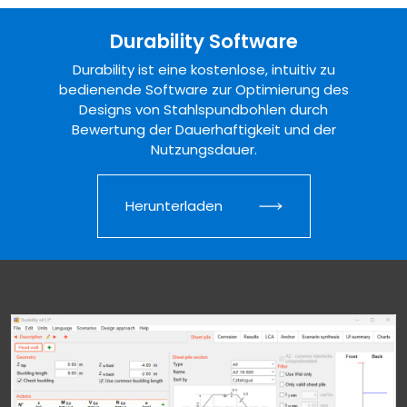
Durability Software
Durability ist eine kostenlose, intuitiv zu
bedienende Software zur Optimierung des
Designs von Stahlspundbohlen durch
Bewertung der Dauerhaftigkeit und der
Nutzungsdauer.
Herunterladen