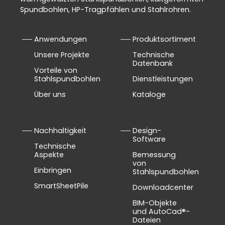
Spundbohlen, HP-Tragpfählen und Stahlrohren.
Anwendungen
Produktsortiment
Unsere Projekte
Technische
Datenbank
Vorteile von
Stahlspundbohlen
Dienstleistungen
Über uns
Kataloge
Nachhaltigkeit
Design-
Software
Technische
Aspekte
Bemessung
von
Einbringen
Stahlspundbohlen
SmartSheetPile
Downloadcenter
BIM-Objekte
und AutoCad®-
Dateien