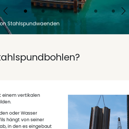
Vorherige
Ne
 von Stahlspundwaenden
tahlspundbohlen?
t einem vertikalen
ilden.
oden oder Wasser
ils hängt von seiner
b, in den es eingebaut