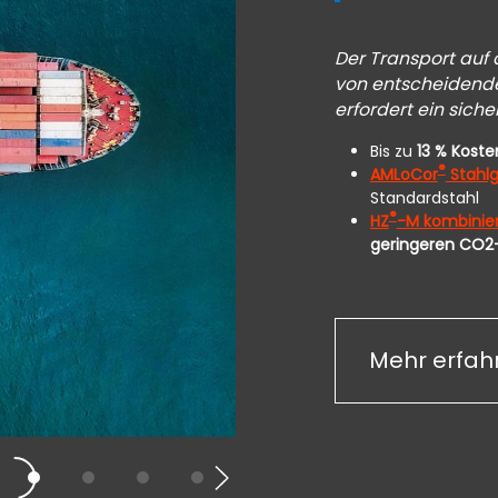
Der Transport auf 
von entscheidende
erfordert ein siche
Bis zu
13 % Kost
®
AMLoCor
Stahl
Standardstahl
®
HZ
-M kombinie
geringeren CO2
Mehr erfah