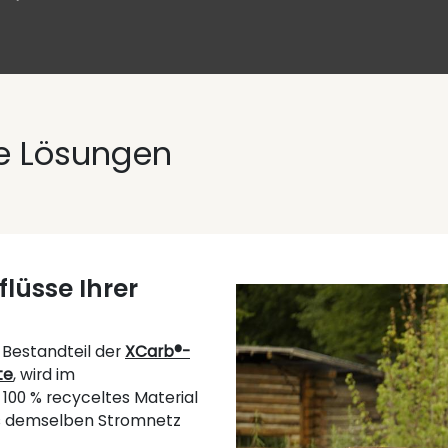
e Lösungen
lüsse Ihrer
r Bestandteil der
XCarb®-
te
, wird im
 100 % recyceltes Material
us demselben Stromnetz