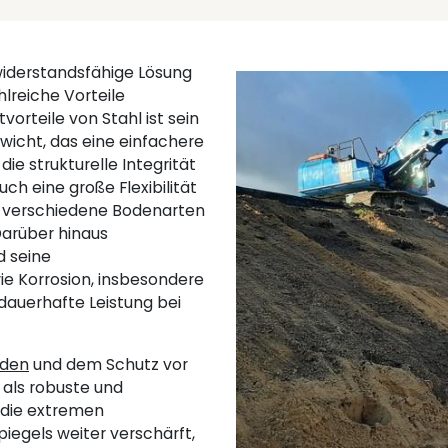
iderstandsfähige Lösung
lreiche Vorteile
orteile von Stahl ist sein
wicht, das eine einfachere
e strukturelle Integrität
ch eine große Flexibilität
 in verschiedene Bodenarten
arüber hinaus
d seine
e Korrosion, insbesondere
 dauerhafte Leistung bei
nden
und dem Schutz vor
 als robuste und
 die extremen
iegels weiter verschärft,