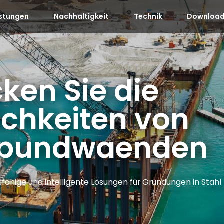
istungen
Nachhaltigkeit
Technik
Download
ken Sie die
chkeiten von
spundwaenden
fähige und intelligente Lösungen für Gründungen in Stahl