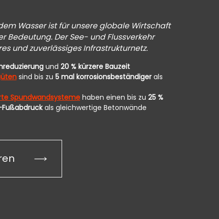
dem Wasser ist für unsere globale Wirtschaft
M
r Bedeutung. Der See- und Flussverkehr
S
res und zuverlässiges Infrastrukturnetz.
N
enreduzierung
und
20 % kürzere Bauzeit
güten
sind bis zu
5 mal korrosionsbeständiger
als
rte Spundwandsysteme
haben einen bis zu
25 %
-Fußabdruck
als gleichwertige Betonwände
ren