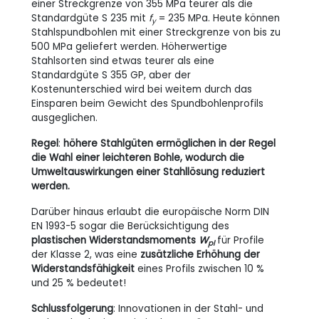
einer Streckgrenze von 355 MPa teurer als die
Standardgüte S
235 mit
f
= 235
MPa. Heute können
y
Stahlspundbohlen mit einer Streckgrenze von bis zu
500
MPa geliefert werden. Höherwertige
Stahlsorten sind etwas teurer als eine
Standardgüte S
355
GP, aber der
Kostenunterschied wird bei weitem durch das
Einsparen beim Gewicht des Spundbohlenprofils
ausgeglichen.
Regel
:
höhere Stahlgüten ermöglichen in der Regel
die Wahl einer leichteren Bohle, wodurch die
Umweltauswirkungen einer Stahllösung reduziert
werden.
Darüber hinaus erlaubt die europäische Norm DIN
EN
1993-5 sogar die Berücksichtigung des
plastischen Widerstandsmoments
W
für Profile
pl
der Klasse 2, was eine
zusätzliche Erhöhung der
Widerstandsfähigkeit
eines Profils zwischen 10 %
und 25 % bedeutet!
Schlussfolgerung
: Innovationen in der Stahl- und