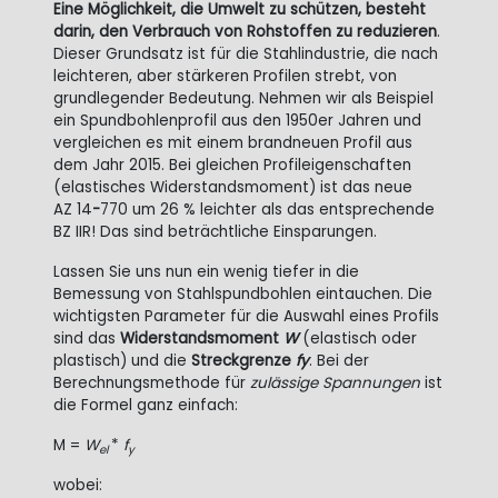
Eine Möglichkeit, die Umwelt zu schützen, besteht
darin, den Verbrauch von Rohstoffen zu reduzieren
.
Dieser Grundsatz ist für die Stahlindustrie, die nach
leichteren, aber stärkeren Profilen strebt, von
grundlegender Bedeutung. Nehmen wir als Beispiel
ein Spundbohlenprofil aus den 1950er Jahren und
vergleichen es mit einem brandneuen Profil aus
dem Jahr 2015. Bei gleichen Profileigenschaften
(elastisches Widerstandsmoment) ist das neue
AZ
14
-
770 um 26 % leichter als das entsprechende
BZ
IIR! Das sind beträchtliche Einsparungen.
Lassen Sie uns nun ein wenig tiefer in die
Bemessung von Stahlspundbohlen eintauchen. Die
wichtigsten Parameter für die Auswahl eines Profils
sind das
Widerstandsmoment
W
(elastisch oder
plastisch) und die
Streckgrenze
fy
. Bei der
Berechnungsmethode für
zulässige Spannungen
ist
die Formel ganz einfach:
M =
W
*
f
el
y
wobei: