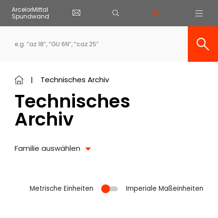
Cookie-Einstellungen
ArcelorMittal
DE
Spundwand
Skip to main content
Technisches Archiv
Technisches
Archiv
Familie auswählen
Metrische Einheiten
Imperiale Maßeinheiten