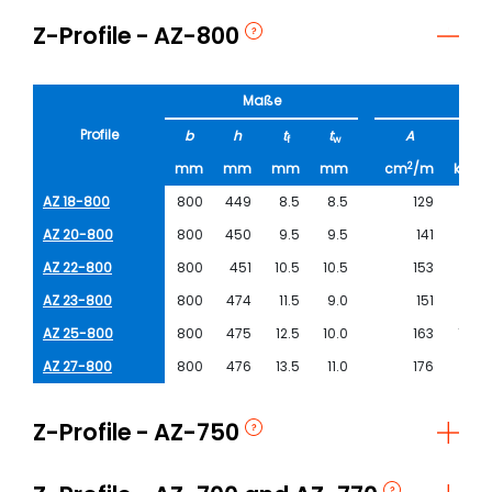
Z-Profile
AZ-800
Maße
Profile
b
h
t
t
A
G
f
w
sp
2
mm
mm
mm
mm
cm
/m
kg/m
AZ 18-800
800
449
8.5
8.5
129
80.7
AZ 20-800
800
450
9.5
9.5
141
88.6
AZ 22-800
800
451
10.5
10.5
153
96.4
AZ 23-800
800
474
11.5
9.0
151
94.6
AZ 25-800
800
475
12.5
10.0
163
102.6
AZ 27-800
800
476
13.5
11.0
176
110.5
Z-Profile
AZ-750