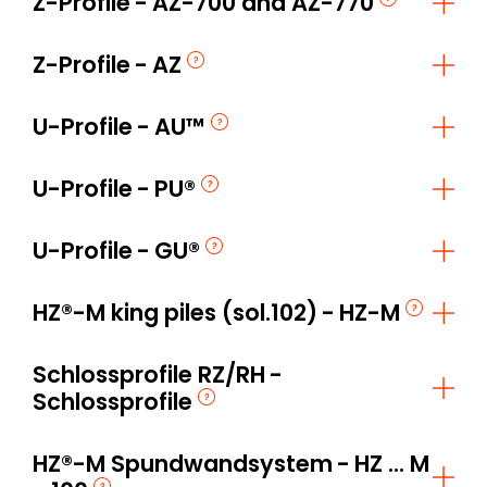
Z-Profile
AZ-700 and AZ-770
Z-Profile
AZ
U-Profile
AU™
U-Profile
PU®
U-Profile
GU®
HZ®-M king piles (sol.102)
HZ-M
Schlossprofile RZ/RH
Schlossprofile
HZ®-M Spundwandsystem
HZ ... M