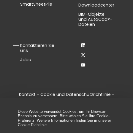
SmartSheetPile
Downloadcenter
BIM-Objekte
und AutoCad®-
Dateien
Kontaktieren Sie
uns
Jobs
Kontakt
-
Cookie und Datenschutzrichtlinie
-
Allgemeine Geschäftsbedingungen
-
Legal notice
-
Cookie-Einstellungen verwalten
Diese Website verwendet Cookies, um Ihr Browser-
© 2026 - Alle Rechte vorbehalten, ArcelorMittal
Erlebnis zu verbessern. Bitte wählen Sie Ihre Cookie-
Spundwand
Präferenz. Weitere Informationen finden Sie in unserer
Cookie-Richtlinie
.