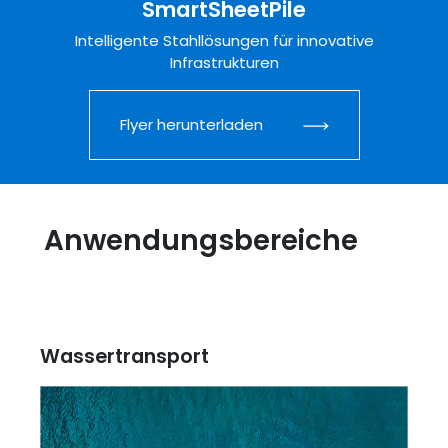
SmartSheetPile
Intelligente Stahllösungen für innovative
Infrastrukturen
Flyer herunterladen
Anwendungsbereiche
Wassertransport